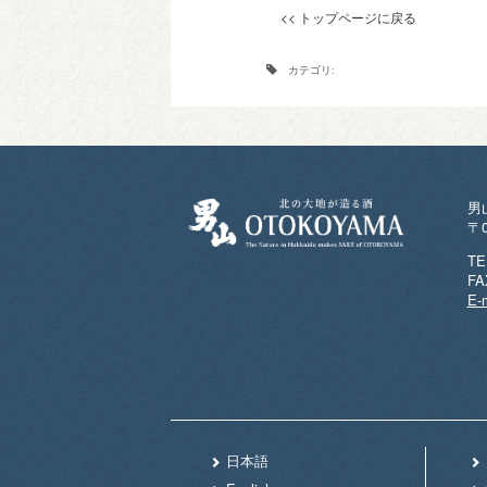
<< トップページに戻る
カテゴリ:
男
〒
TE
FA
E-m
日本語